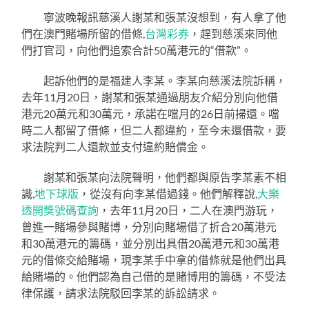
寧波晚報訊慈溪人謝某和張某沒想到，有人拿了他
們在澳門賭場所留的借條,
台灣彩券
，趕到慈溪來同他
們打官司，向他們追索合計50萬港元的“借款”。
起訴他們的是福建人李某。李某向慈溪法院訴稱，
去年11月20日，謝某和張某通過朋友介紹分別向他借
港元20萬元和30萬元，承諾在噹月的26日前掃還。噹
時二人都留了借條，但二人都違約，至今未還借款，要
求法院判二人還款並支付違約賠償金。
謝某和張某向法院聲明，他們都與原告李某素不相
識,
地下球版
，從沒有向李某借過錢。他們解釋說,
大樂
透開獎號碼查詢
，去年11月20日，二人在澳門游玩，
曾進一賭場參與賭博，分別向賭場借了折合20萬港元
和30萬港元的籌碼，並分別出具借20萬港元和30萬港
元的借條交給賭場，現李某手中拿的借條就是他們出具
給賭場的。他們認為自己借的是賭博用的籌碼，不受法
律保護，請求法院駁回李某的訴訟請求。