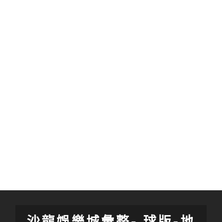
沙龍娛樂城彙整- 球版-地