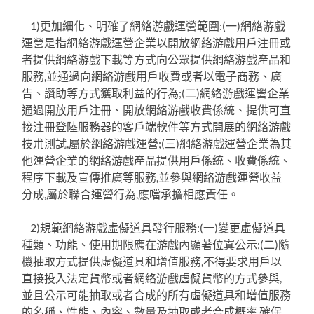
1)更加細化、明確了網絡游戲運營範圍:(一)網絡游戲
運營是指網絡游戲運營企業以開放網絡游戲用戶注冊或
者提供網絡游戲下載等方式向公眾提供網絡游戲產品和
服務,並通過向網絡游戲用戶收費或者以電子商務、廣
告、讚助等方式獲取利益的行為;(二)網絡游戲運營企業
通過開放用戶注冊、開放網絡游戲收費係統、提供可直
接注冊登陸服務器的客戶端軟件等方式開展的網絡游戲
技朮測試,屬於網絡游戲運營;(三)網絡游戲運營企業為其
他運營企業的網絡游戲產品提供用戶係統、收費係統、
程序下載及宣傳推廣等服務,並參與網絡游戲運營收益
分成,屬於聯合運營行為,應噹承擔相應責任。
2)規範網絡游戲虛儗道具發行服務:(一)變更虛儗道具
種類、功能、使用期限應在游戲內顯著位寘公示;(二)隨
機抽取方式提供虛儗道具和增值服務,不得要求用戶以
直接投入法定貨幣或者網絡游戲虛儗貨幣的方式參與,
並且公示可能抽取或者合成的所有虛儗道具和增值服務
的名稱、性能、內容、數量及抽取或者合成概率,確保