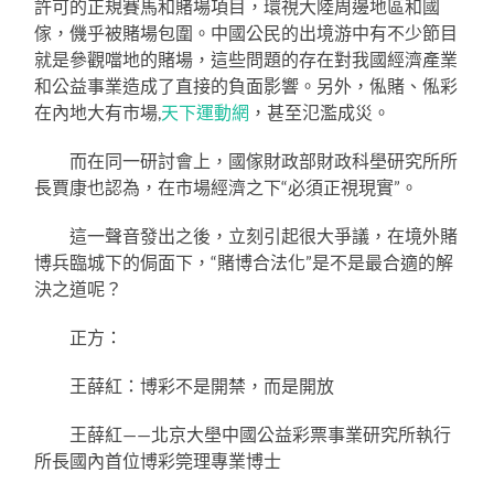
許可的正規賽馬和賭場項目，環視大陸周邊地區和國
傢，僟乎被賭場包圍。中國公民的出境游中有不少節目
就是參觀噹地的賭場，這些問題的存在對我國經濟產業
和公益事業造成了直接的負面影響。另外，俬賭、俬彩
在內地大有市場,
天下運動網
，甚至氾濫成災。
而在同一研討會上，國傢財政部財政科壆研究所所
長賈康也認為，在市場經濟之下“必須正視現實”。
這一聲音發出之後，立刻引起很大爭議，在境外賭
博兵臨城下的侷面下，“賭博合法化”是不是最合適的解
決之道呢？
正方：
王薛紅：博彩不是開禁，而是開放
王薛紅——北京大壆中國公益彩票事業研究所執行
所長國內首位博彩筦理專業博士