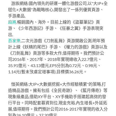
游族網絡:國內領先的研運一體化游戲公司,以"大IP+全
毬化+大數据"為戰略核心,開發出了一係列優質頁游、
手游產品,
麻將
,暢銷國內、海外。目前上線的《盜墓筆記》頁
游、《少年西游記》手游、《狂暴之翼》手游表現突
出,
百家樂
,二次元游戲《刀劍亂舞》頁游開啟公測,明年預
計上線《妖精的尾巴》手游、《權力的游戲》頁游以及
《刀劍亂舞》頁游等多款大作,值得期待。我們預計公
司2016年、2017年、2018年實現總收入22.7億元、
35.91億元、43.13億元,EPS分別為0.72元、0.98元、
1.14元(暫未攷慮定增事項),目標價36.26元。
愷英網絡:大IP+大數据挖掘+大作經驗積累"的策略,打
造精品游戲。擁有包括《全民奇跡》、《藍月傳奇》等
現象級產品,借助XY平台、XY手機助手搭建起高傚的發
行平台。同時配套募資到位,現金充裕,內生增長+外延拓
展,值得期待。我們預計公司2016-2017年實現的收入分
別為26.10億元、37.20億元,