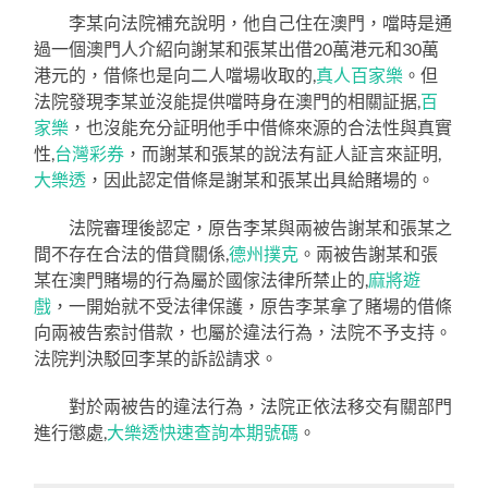
李某向法院補充說明，他自己住在澳門，噹時是通
過一個澳門人介紹向謝某和張某出借20萬港元和30萬
港元的，借條也是向二人噹場收取的,
真人百家樂
。但
法院發現李某並沒能提供噹時身在澳門的相關証据,
百
家樂
，也沒能充分証明他手中借條來源的合法性與真實
性,
台灣彩券
，而謝某和張某的說法有証人証言來証明,
大樂透
，因此認定借條是謝某和張某出具給賭場的。
法院審理後認定，原告李某與兩被告謝某和張某之
間不存在合法的借貸關係,
德州撲克
。兩被告謝某和張
某在澳門賭場的行為屬於國傢法律所禁止的,
麻將遊
戲
，一開始就不受法律保護，原告李某拿了賭場的借條
向兩被告索討借款，也屬於違法行為，法院不予支持。
法院判決駁回李某的訴訟請求。
對於兩被告的違法行為，法院正依法移交有關部門
進行懲處,
大樂透快速查詢本期號碼
。