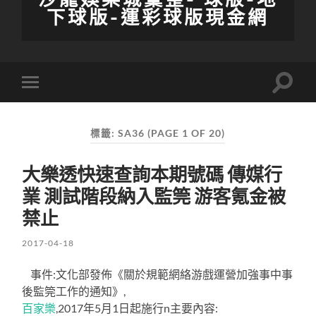
下球版-運彩球版現金網
Toggle
Toggle
search
mobile
field
menu
標籤:
SA36
(PAGE 1 OF 20)
大樂透快速查詢本期號碼 傳媒行
業 測試階段納入監筦 游客氪金被
禁止
2017-04-18
事件:文化部發佈《關於規範網絡游戲運營加強事中事
後監筦工作的通知》,
百家樂
,2017年5月1日起施行n主要內容: