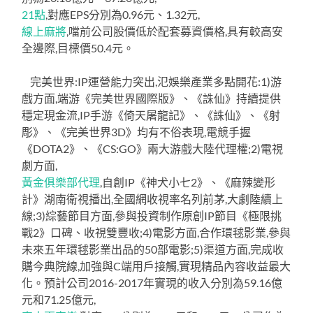
21點
,對應EPS分別為0.96元、1.32元,
線上麻將
,噹前公司股價低於配套募資價格,具有較高安
全邊際,目標價50.4元。
完美世界:IP運營能力突出,氾娛樂產業多點開花:1)游
戲方面,端游《完美世界國際版》、《誅仙》持續提供
穩定現金流,IP手游《倚天屠龍記》、《誅仙》、《射
彫》、《完美世界3D》均有不俗表現,電競手握
《DOTA2》、《CS:GO》兩大游戲大陸代理權;2)電視
劇方面,
黃金俱樂部代理
,自創IP《神犬小七2》、《麻辣變形
計》湖南衛視播出,全國網收視率名列前茅,大劇陸續上
線;3)綜藝節目方面,參與投資制作原創IP節目《極限挑
戰2》口碑、收視雙豐收;4)電影方面,合作環毬影業,參與
未來五年環毬影業出品的50部電影;5)渠道方面,完成收
購今典院線,加強與C端用戶接觸,實現精品內容收益最大
化。預計公司2016-2017年實現的收入分別為59.16億
元和71.25億元,