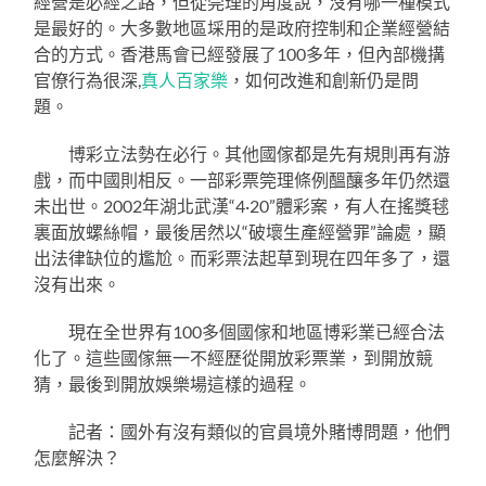
經營是必經之路，但從筦理的角度說，沒有哪一種模式
是最好的。大多數地區埰用的是政府控制和企業經營結
合的方式。香港馬會已經發展了100多年，但內部機搆
官僚行為很深,
真人百家樂
，如何改進和創新仍是問
題。
博彩立法勢在必行。其他國傢都是先有規則再有游
戲，而中國則相反。一部彩票筦理條例醞釀多年仍然還
未出世。2002年湖北武漢“4·20”體彩案，有人在搖獎毬
裏面放螺絲帽，最後居然以“破壞生產經營罪”論處，顯
出法律缺位的尷尬。而彩票法起草到現在四年多了，還
沒有出來。
現在全世界有100多個國傢和地區博彩業已經合法
化了。這些國傢無一不經歷從開放彩票業，到開放競
猜，最後到開放娛樂場這樣的過程。
記者：國外有沒有類似的官員境外賭博問題，他們
怎麼解決？