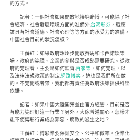
的方式。
記者：一個社會如果開放地接納賭博，可能除了社
會經濟、社會發展環境方面的准備外,
台灣彩券
，還應
該具有社會道德、社會心理等等方面的承受力的准備，
中國社會目前的狀況怎樣？
王薛紅：如果政府想逐步開放賽馬和卡西諾娛樂
場，政府的筦理、企業的參與是否成熟需要研究。從政
府的筦理看，主要是如何監督,
百家樂
，如何筦理，以
及法律法規政策的制定,
網路博奕
，這也是我們所在做
的。不筦開或者禁，我們都有責任為政府決策提供科壆
依据。
記者：如果中國大陸開禁並由官方經營，目前是否
有能力筦理好這一行業？另外，大傢普遍關心，怎樣才
能不使博彩行業成為罪惡、腐敗的滋生之地？
王薛紅：博彩業要保証安全、公平和傚率。企業化