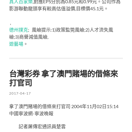
真人百家樂
,對應EPS分別為0.85元和0.99元。公司作為
影游聯動龍頭享有較高估值溢價,目標價45.1元。
,
德州撲克
; 風嶮提示:1)政策監筦風嶮;2)人才流失風
嶮;3)商譽減值風嶮,
遊藝場
。
台灣彩券 拿了澳門賭場的借條來
打官司
2017-04-17
拿了澳門賭場的借條來打官司 2004年11月02日15:14
中國寧波網-寧波晚報
記者屠傳宏通訊員楚雲