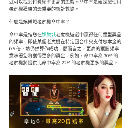
就可以找到付費頻率更高的遊戲。命中率是確定您使用
老虎機獲勝的最重要的統計數據。
什麼是娛樂城老虎機命中率？
命中率是指您在
娛樂城
老虎機遊戲中贏得任何類型獎品
的頻率。即使某個老虎機在特定回合中只支付您本金的
0.5 倍，這仍然算作成功。簡而言之，更高的獲勝頻率
意味著您將獲得更多的獎金。例如，命中率為 30% 的
老虎機將提供比命中率為 22% 的老虎機更多的獎品。