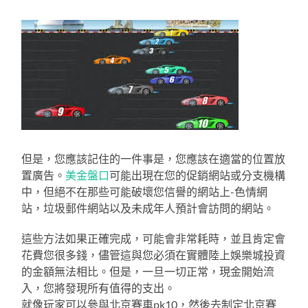
但是，您應該記住的一件事是，您應該在適當的位置放
置廣告。
美金盤口
可能出現在您的促銷網站或分支機構
中，但絕不在那些可能破壞您信譽的網站上-色情網
站，垃圾郵件網站以及未成年人預計會訪問的網站。
這些方法如果正確完成，可能會非常耗時，並且肯定會
花費您很多錢，儘管這與您必須在實體陸上娛樂城投資
的金額無法相比。但是，一旦一切正常，現金開始流
入，您將發現所有值得的支出。
就像玩家可以參與北京賽車pk10，然後去制定北京賽