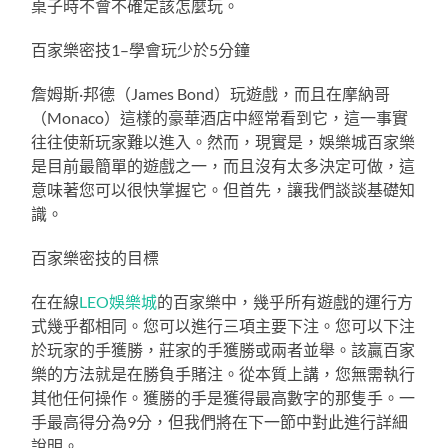
桌子時不會不確定該怎麼玩。
百家樂密技1–學會玩少於5分鐘
詹姆斯·邦德（James Bond）玩遊戲，而且在摩納哥
（Monaco）這樣的豪華酒店中經常看到它，這一事實
往往使新玩家難以進入。然而，現實是，娛樂城百家樂
是目前最簡單的遊戲之一，而且沒有太多決定可做，這
意味著您可以很快掌握它。但首先，讓我們談談基礎知
識。
百家樂密技的目標
在在線
LEO娛樂城
的百家樂中，幾乎所有遊戲的運行方
式幾乎都相同。您可以進行三項主要下注。您可以下注
於玩家的手獲勝，莊家的手獲勝或兩者並舉。該贏百家
樂的方法就是在勝負手賭注。從本質上講，您無需執行
其他任何操作。獲勝的手是獲得最高數字的那隻手。一
手最高得分為9分，但我們將在下一節中對此進行詳細
說明。