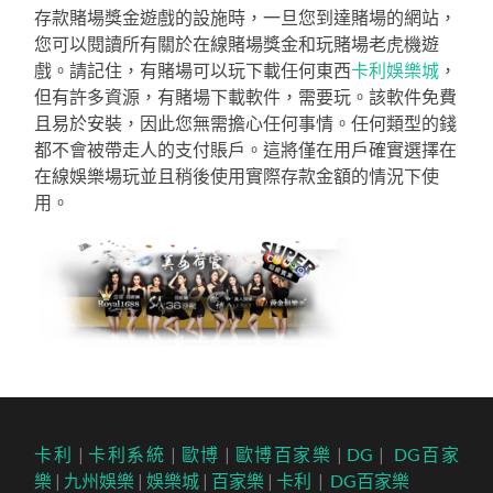
存款賭場獎金遊戲的設施時，一旦您到達賭場的網站，
您可以閱讀所有關於在線賭場獎金和玩賭場老虎機遊
戲。請記住，有賭場可以玩下載任何東西
卡利娛樂城
，
但有許多資源，有賭場下載軟件，需要玩。該軟件免費
且易於安裝，因此您無需擔心任何事情。任何類型的錢
都不會被帶走人的支付賬戶。這將僅在用戶確實選擇在
在線娛樂場玩並且稍後使用實際存款金額的情況下使
用。
卡利
|
卡利系統
|
歐博
|
歐博百家樂
|
DG
|
DG百家
樂
|
九州娛樂
|
娛樂城
|
百家樂
|
卡利
|
DG百家樂