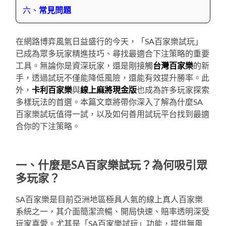
六、
常見問題
在網路博弈風氣日益盛行的今天，「SA百家樂試玩」
已成為眾多玩家精進技巧、尋找最適合下注策略的重要
工具。無論你是資深玩家，還是剛接觸
台灣百家樂
的新
手，透過試玩不僅能降低風險，還能有效提升勝率。此
外，
卡利百家樂
與
線上麻將現金版
也成為許多玩家探索
多樣玩法的首選。本篇文章將帶你深入了解為什麼SA
百家樂試玩值得一試，以及如何善用試玩平台找到最適
合你的下注策略。
一、
什麼是SA百家樂試玩？為何吸引眾
多玩家？
SA百家樂是目前亞洲地區極具人氣的線上真人百家樂
系統之一，其介面簡潔流暢、開局快速、賠率透明深受
玩家喜愛。尤其是「SA百家樂試玩」功能，提供無風