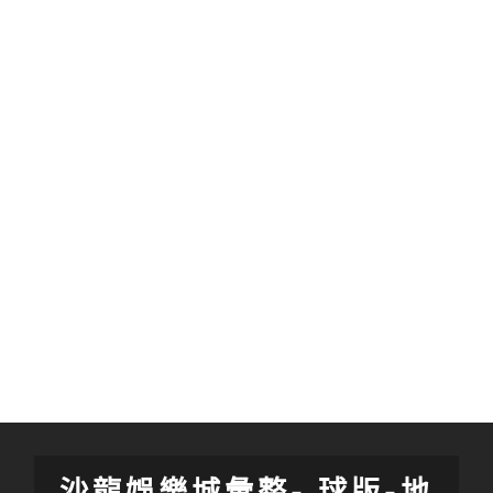
沙龍娛樂城彙整- 球版-地