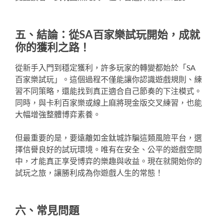
五、
結論：從SA百家樂試玩開始，成就
你的獲利之路！
從新手入門到穩定獲利，許多玩家的轉變都始於「SA
百家樂試玩」。這個過程不僅能讓你認識遊戲規則、練
習不同策略，還能找到真正適合自己節奏的下注模式。
同時，與卡利百家樂或線上麻將現金版交叉練習，也能
大幅增強整體博弈素養。
但最重要的是，要遠離如金鈦城詐騙這類風險平台，選
擇信譽良好的試玩環境。唯有在安全、公平的遊戲空間
中，才能真正享受博弈的樂趣與收益。現在就開始你的
試玩之旅，讓勝利成為你遊戲人生的常態！
六、
常見問題