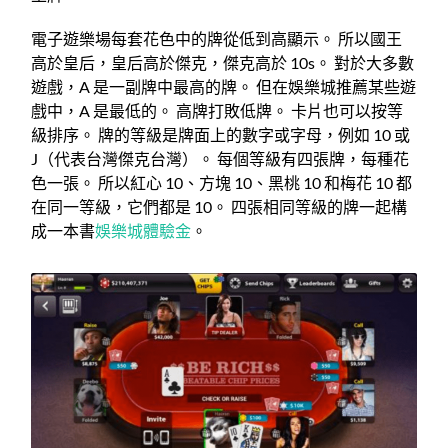
電子遊樂場每套花色中的牌從低到高顯示。 所以國王
高於皇后，皇后高於傑克，傑克高於 10s。 對於大多數
遊戲，A 是一副牌中最高的牌。 但在娛樂城推薦某些遊
戲中，A 是最低的。 高牌打敗低牌。 卡片也可以按等
級排序。 牌的等級是牌面上的數字或字母，例如 10 或
J（代表台灣傑克台灣）。 每個等級有四張牌，每種花
色一張。 所以紅心 10、方塊 10、黑桃 10 和梅花 10 都
在同一等級，它們都是 10。 四張相同等級的牌一起構
成一本書
娛樂城體驗金
。