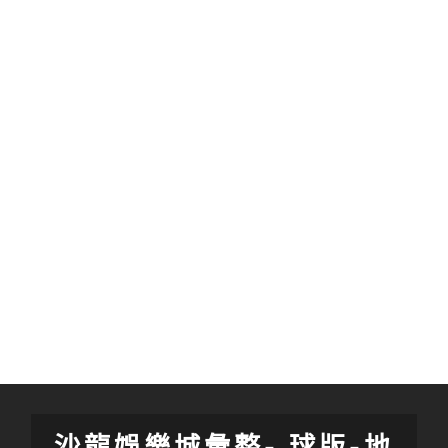
沙龍娛樂城彙整- 球版-地