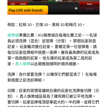
例如：紅桃 10、方塊 10、黑桃 10 和梅花 10。
娛樂城
準備比賽：KU娛樂城在每場比賽之前，一名球
員必須洗牌（混合）並發牌（分發）。 那個玩家就是
莊家。 玩家輪流擔任莊家。 要確定第一位發牌者，請
每位玩家從牌組中挑選一張牌。擁有最高牌的玩家成為
第一局遊戲的莊家。 他左邊的玩家成為第二局的莊
家，
真人娛樂
以此類推按順時針順序繞圈。
洗牌：為什麼要洗牌？ 以確保它們都混淆了！ 在每場
新遊戲之前洗好牌組。
切牌：莊家的習慣是讓她右邊的玩家在洗牌後切牌（分
割）。 真人娛樂城這是為了確保牌已被公平地洗牌。
要切牌，玩家從牌堆頂部拿起大約一半的牌，並將它們