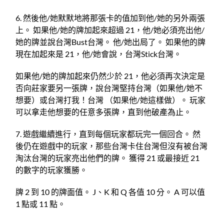
6. 然後他/她默默地將那張卡的值加到他/她的另外兩張
上。 如果他/她的牌加起來超過 21，他/她必須亮出他/
她的牌並說台灣Bust台灣。 他/她出局了。 如果他的牌
現在加起來是 21，他/她會說，台灣Stick台灣。
如果他/她的牌加起來仍然少於 21，他必須再次決定是
否向莊家要另一張牌，說台灣堅持台灣（如果他/她不
想要）或台灣打我！台灣 （如果他/她這樣做）。 玩家
可以拿走他想要的任意多張牌，直到他破產為止。
7. 遊戲繼續進行，直到每個玩家都玩完一個回合。 然
後仍在遊戲中的玩家，那些台灣卡住台灣但沒有被台灣
淘汰台灣的玩家亮出他們的牌。 獲得 21 或最接近 21
的數字的玩家獲勝。
牌 2 到 10 的牌面值。 J、K 和 Q 各值 10 分。 A 可以值
1 點或 11 點。