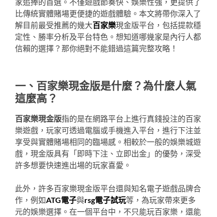
家追捧的首選。不僅遊戲節奏快、娛樂性強，更提供了
比傳統實體賭場更便捷的遊戲體驗。本文將帶你深入了
解目前最受推薦的幾大
百家樂
現金版平台，包括提款穩
定性、勝率分析及平台特色。想知道哪幾家是內行人都
信賴的選擇？那你絕對不能錯過這篇完整攻略！
一、
百家樂現金版是什麼？為什麼人氣
這麼高？
百家樂現金版
指的是在網路平台上進行真錢投注的百家
樂遊戲，玩家可透過電腦或手機進入平台，進行下注並
享受與實體賭場相同的臨場感。相較於一般的娛樂城遊
戲，現金版具有「即時下注、立即出金」的優勢，深受
許多想要快速進出場的玩家喜愛。
此外，許多百家樂現金版平台還與知名電子遊戲品牌合
作，例如
ATG電子
與
rsg電子試玩
等，為玩家帶來更多
元的娛樂選擇。在一個平台中，不只能玩百家樂，還能