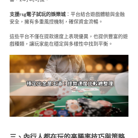
支援rsg電子試玩的娛樂城
：平台結合遊戲體驗與金融
安全，擁有多重風控機制，確保資金流暢。
這些平台不僅在提款速度上表現優異，也提供豐富的遊
戲種類，讓玩家能在穩定與多樣性中找到平衡。
三、
內行人都在玩的高勝率技巧與策略