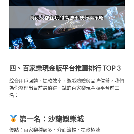
四、
百家樂現金版平台推薦排行 TOP 3
綜合用戶回饋、提款效率、遊戲體驗與品牌信譽，我們
為你整理出目前最值得一試的百家樂現金版平台前三
名：
第一名：沙龍娛樂城
優點：百家樂種類多、介面流暢、提款極速