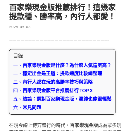
百家樂現金版推薦排行！這幾家
提款穩、勝率高，內行人都愛！
2025-05-06
——————————————————————————-
目錄
一、
百家樂現金版是什麼？為什麼人氣這麼高？
二、
穩定出金是王道：提款速度比較總整理
三、
內行人都在玩的高勝率技巧與策略
四、
百家樂現金版平台推薦排行 TOP 3
五、
結論：選對百家樂現金版，贏錢也能很輕鬆
六、
常見問題
在現今線上博弈盛行的時代，
百家樂現金版
成為眾多玩