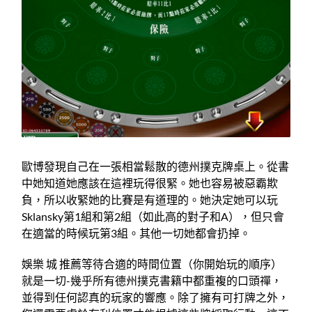
歐博發現自己在一張相當鬆散的德州撲克牌桌上。從書
中她知道她應該在這裡玩得很緊。她也容易被惡霸欺
負，所以收緊她的比賽是有道理的。她決定她可以玩
Sklansky第1組和第2組（如此高的對子和A），但只會
在適當的時候玩第3組。其他一切她都會扔掉。
娛樂 城 推薦等待合適的時間位置（你開始玩的順序）
就是一切-幾乎所有德州撲克書籍中都重複的口頭禪，
並得到任何認真的玩家的響應。除了擁有可打牌之外，