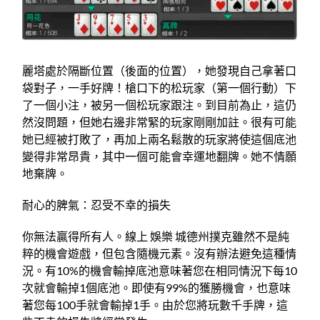
麗塔處於隔斷位置（後面的位置），她發現自己拿著口
袋對子，一手好牌！槍口下的松玩家（第一個行動）下
了一個小注，被另一個松玩家跟注。到目前為止，這仍
然沒問題，但她右邊非常緊的玩家剛剛加註。很有可能
她已經被打敗了，再加上兩名鬆散的玩家將使這個底池
變得非常昂貴，其中一個可能會幸運地翻牌。她不情願
地棄牌。
耐心的脾氣：忍受不幸的損失
你無法贏得所有人。
線上 娛樂 城
德州撲克雖然不是純
粹的機會遊戲，但包含隨機元素。沒有辦法避免這種情
況。有10%的機會輸掉底池意味著您在相同情況下每10
次就會輸掉1個底池。即使有99%的獲勝機會，也意味
著您每100手就會輸掉1手。由於您將玩數千手牌，這