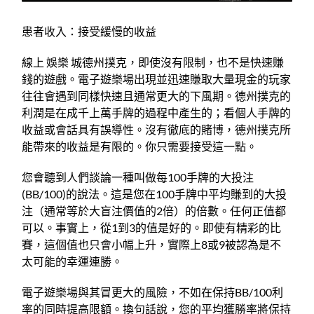
患者收入：接受緩慢的收益
線上 娛樂 城德州撲克，即使沒有限制，也不是快速賺
錢的遊戲。
電子遊樂場
出現並迅速賺取大量現金的玩家
往往會遇到同樣快速且通常更大的下風期。德州撲克的
利潤是在成千上萬手牌的過程中產生的；看個人手牌的
收益或會話具有誤導性。沒有徹底的賭博，德州撲克所
能帶來的收益是有限的。你只需要接受這一點。
您會聽到人們談論一種叫做每100手牌的大投注
(BB/100)的說法。這是您在100手牌中平均賺到的大投
注（通常等於大盲注價值的2倍）的倍數。任何正值都
可以。事實上，從1到3的值是好的。即使有精彩的比
賽，這個值也只會小幅上升，實際上8或9被認為是不
太可能的幸運連勝。
電子遊樂場與其冒更大的風險，不如在保持BB/100利
率的同時提高限額。換句話說，您的平均獲勝率將保持