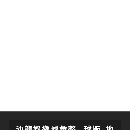
沙龍娛樂城彙整- 球版-地