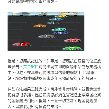
可能會贏得搜索引擎的偏愛。
但是，您應該記住的一件事是，您應該在適當的位置放
置廣告。
美金盤口
可能出現在您的促銷網站或分支機構
中，但絕不在那些可能破壞您信譽的網站上-色情網
站，垃圾郵件網站以及未成年人預計會訪問的網站。
這些方法如果正確完成，可能會非常耗時，並且肯定會
花費您很多錢，儘管這與您必須在實體陸上娛樂城投資
的金額無法相比。但是，一旦一切正常，現金開始流
入，您將發現所有值得的支出。