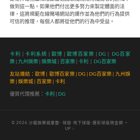
做到這一點。如果他們付出更多努力來製定體面的法
律，這將規範在線賭場網站的運作並為他們的行為提供
可信的推理，每個人都將從他們的行為中受益。
卡利
|
卡利系統
|
歐博
|
歐博百家樂
|
DG
|
DG百家
樂
|
九州娛樂
|
娛樂城
|
百家樂
|
卡利
|
DG百家樂
友站連結：
歐博
|
歐博百家樂
|
DG
|
DG百家樂
|
九州娛
樂
|
娛樂城
|
百家樂
|
卡利
優質代理推薦：
卡利
|
DG
© 2026
沙龍娛樂城彙整- 球版-地下球版-運彩球版現金網
—
UP ↑