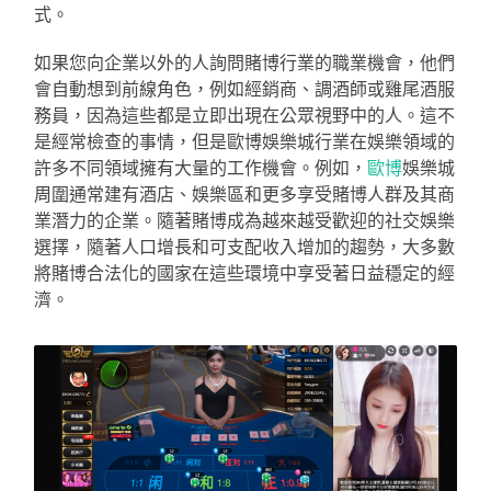
式。
如果您向企業以外的人詢問賭博行業的職業機會，他們
會自動想到前線角色，例如經銷商、調酒師或雞尾酒服
務員，因為這些都是立即出現在公眾視野中的人。這不
是經常檢查的事情，但是歐博娛樂城行業在娛樂領域的
許多不同領域擁有大量的工作機會。例如，
歐博
娛樂城
周圍通常建有酒店、娛樂區和更多享受賭博人群及其商
業潛力的企業。隨著賭博成為越來越受歡迎的社交娛樂
選擇，隨著人口增長和可支配收入增加的趨勢，大多數
將賭博合法化的國家在這些環境中享受著日益穩定的經
濟。