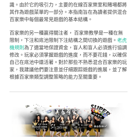
識。由於它的吸引力，主要的在線百家樂室和賭場都將
其作為遊戲菜單的一部分。本指南旨在為讀者提供混合
百家樂中每個最常見遊戲的基本結構。
百家樂的另一種贏得關注者， 百家樂教學是一種在無
限制，下注和底池限制下注結構之間切換的遊戲。
老虎
機規則
為了適當地保證資金，盲人和盲人必須進行協調
修改。玩家必須掌握遊戲的進度，而不要花錢，以確保
自己在底池中還活著。對於那些不熟悉混合百家樂的玩
家，我建議他們要注意並仔細跟踪遊戲的進展，並了解
根據百家樂類型調整策略的能力至關重要。