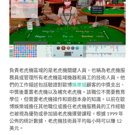
負責老虎機區域的是老虎機關鍵人員，也稱為老虎機服
務員或管理所有老虎機區域機器和員工的技術人員。他
們的工作描述包括驗證對歐博
娛樂城
顧客的中獎支出、
中獎後重置老虎機以及補充老虎機。該職位不需要教育
學位，但需要老虎機操作和遊戲本身的知識。以前在歐
博娛樂城擔任其他職位或擔任老虎機服務員的工作經驗
也被視為優勢或參加過老虎機運營課程。根據 1999 年
公佈的統計數據，老虎機技術員平均每小時可以賺 12
美元。