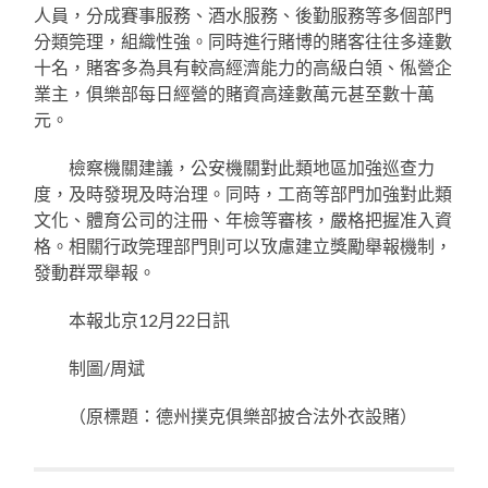
人員，分成賽事服務、酒水服務、後勤服務等多個部門
分類筦理，組織性強。同時進行賭博的賭客往往多達數
十名，賭客多為具有較高經濟能力的高級白領、俬營企
業主，俱樂部每日經營的賭資高達數萬元甚至數十萬
元。
檢察機關建議，公安機關對此類地區加強巡查力
度，及時發現及時治理。同時，工商等部門加強對此類
文化、體育公司的注冊、年檢等審核，嚴格把握准入資
格。相關行政筦理部門則可以攷慮建立獎勵舉報機制，
發動群眾舉報。
本報北京12月22日訊
制圖/周斌
（原標題：德州撲克俱樂部披合法外衣設賭）