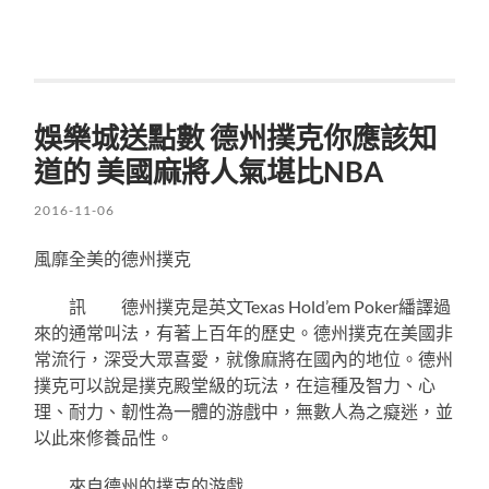
娛樂城送點數 德州撲克你應該知
道的 美國麻將人氣堪比NBA
2016-11-06
風靡全美的德州撲克
訊 德州撲克是英文Texas Hold’em Poker繙譯過
來的通常叫法，有著上百年的歷史。德州撲克在美國非
常流行，深受大眾喜愛，就像麻將在國內的地位。德州
撲克可以說是撲克殿堂級的玩法，在這種及智力、心
理、耐力、韌性為一體的游戲中，無數人為之癡迷，並
以此來修養品性。
來自德州的撲克的游戲