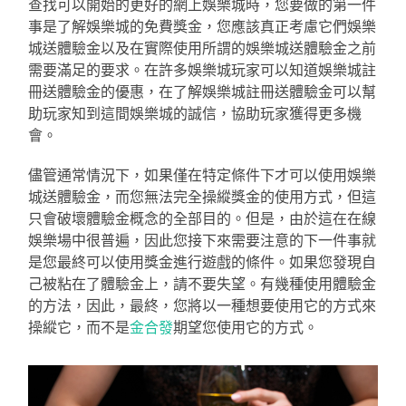
查找可以開始的更好的網上娛樂城時，您要做的第一件
事是了解娛樂城的免費獎金，您應該真正考慮它們娛樂
城送體驗金以及在實際使用所謂的娛樂城送體驗金之前
需要滿足的要求。在許多娛樂城玩家可以知道娛樂城註
冊送體驗金的優惠，在了解娛樂城註冊送體驗金可以幫
助玩家知到這間娛樂城的誠信，協助玩家獲得更多機
會。
儘管通常情況下，如果僅在特定條件下才可以使用娛樂
城送體驗金，而您無法完全操縱獎金的使用方式，但這
只會破壞體驗金概念的全部目的。但是，由於這在在線
娛樂場中很普遍，因此您接下來需要注意的下一件事就
是您最終可以使用獎金進行遊戲的條件。如果您發現自
己被粘在了體驗金上，請不要失望。有幾種使用體驗金
的方法，因此，最終，您將以一種想要使用它的方式來
操縱它，而不是
金合發
期望您使用它的方式。