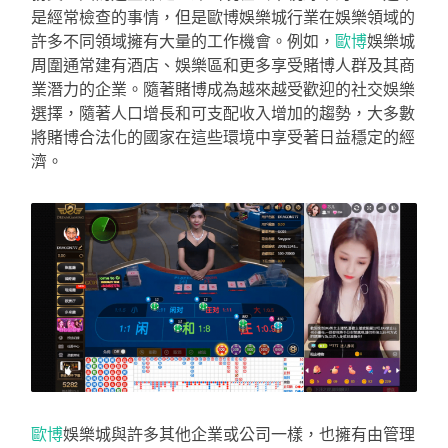
是經常檢查的事情，但是歐博娛樂城行業在娛樂領域的
許多不同領域擁有大量的工作機會。例如，
歐博
娛樂城
周圍通常建有酒店、娛樂區和更多享受賭博人群及其商
業潛力的企業。隨著賭博成為越來越受歡迎的社交娛樂
選擇，隨著人口增長和可支配收入增加的趨勢，大多數
將賭博合法化的國家在這些環境中享受著日益穩定的經
濟。
歐博
娛樂城與許多其他企業或公司一樣，也擁有由管理