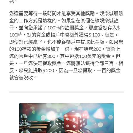
城。
您還需要等待一段時間才能享受其他獎勵。娛樂城體驗
金的工作方式是這樣的。如果您在某個在線娛樂城註
冊，並向您承諾了100％的註冊獎金，那麼當您存入$
100時，您的資金或帳戶中會額外獲得$ 100。但是，
即使您已經贏了，也不能從帳戶中提取此金額。如果您
的100存款的獎金增加了一倍，現在給您200，實際上
您的帳戶中已經有300，其中包括100美元的獎金。但
是，一旦您決定提取獎金，您將無法獲得全部三百，相
反，您只能提取$ 200，因為一旦您提取，一百的獎金
就會被沒收。