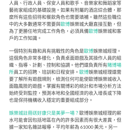
人員、行政人員、保安人員和歌手、音樂家和舞蹈家等
藝術家組成的基礎設施。如果有附屬的酒店綜合體，那
麼所有這些招待和餐飲角色也需要填補。雖然這些職位
中的大多數通常不需要與
歐博
娛樂城大廳直接互動，但
為了更勝任地完成工作角色，必須具備
歐博
娛樂城和客
戶的工作知識。
一個特別有趣和具有挑戰性的角色是
歐博
娛樂城經理。
這個角色非常多樣化，負責桌面遊戲及其操作人員的組
織、指導、計劃、控制和協調。他們還負責所有
賭博場
所
員工的招聘、培訓和日程安排。
歐博
娛樂城經理還需
要了解所有遊戲規則，檢測任何可能使歐博娛樂城收入
面臨風險的遊戲。掌握有關博彩的統計和市場分析方法
始終受到監控，預測本地和全國經濟的收入增長或下降
也是保持機構收入穩定的重要組成部分。
娛樂城註冊送好康只是美夢一場？
歐博娛樂城經理的薪
水可能會因包括地區在內的許多因素而有很大差異，但
據一家知名雜誌報導，平均年薪為 61000 美元。另一