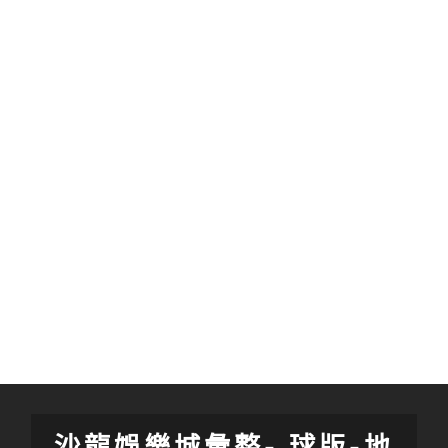
沙龍娛樂城彙整- 球版-地