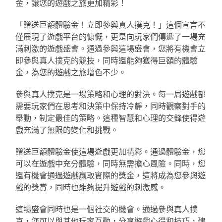
金，讓您的遊戲之旅更加精彩！
「贈送巨額體驗金！立即參與真人撲克！」這個宣言不
僅展現了遊戲平台的慷慨，更是向玩家們傳遞了一場充
滿刺激的遊戲盛會。通過參與這場盛會，您將有機會立
即參與真人撲克的競技，同時還能夠獲得巨額的體驗
金，為您的遊戲之旅增色不少。
參與真人撲克是一場策略和心理的對決。每一局遊戲都
需要玩家們在思考和決策中保持冷靜，同時觀察對手的
舉動，制定最佳的策略。這種智慧和心理的交鋒使得遊
戲充滿了無限的變化和挑戰。
贈送巨額體驗金使這場遊戲更加精彩。通過體驗金，您
可以在遊戲中充分體驗，同時無需擔心風險。同時，您
還有機會通過遊戲贏取實際的獎金，這將成為您參與遊
戲的獎賞，同時也能夠提升遊戲的刺激感。
這場盛會同時也是一個社交的機會。通過參與真人撲
克，您可以與其他玩家互動，分享遊戲心得和技巧，建