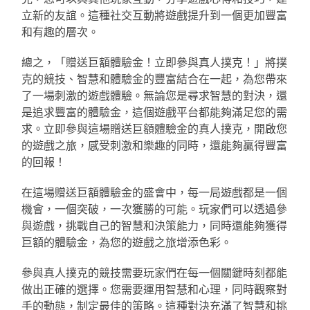
立新的友誼。這種社交互動將遊戲提升到一個更加豐富
和有趣的層次。
總之，「贈送巨額體驗金！立即參與真人撲克！」將撲
克的競技、智慧和體驗金的豐富結合在一起，為您帶來
了一場刺激的遊戲體驗。無論您是尋求智慧的對決，還
是追求豐富的體驗金，這個遊戲平台都能夠滿足您的需
求。立即參與這場贈送巨額體驗金的真人撲克，開啟您
的遊戲之旅，感受刺激和樂趣的同時，還能夠贏得豐富
的回報！
在這場贈送巨額體驗金的盛會中，每一局遊戲都是一個
機會，一個突破，一次獲勝的可能。玩家們可以透過參
與遊戲，挑戰自己的智慧和決策能力，同時還能夠獲得
巨額的體驗金，為您的遊戲之旅增添色彩。
參與真人撲克的競技需要玩家們在每一個關鍵時刻都能
做出正確的選擇。您需要運用智慧和心理，同時觀察對
手的動態，制定最佳的策略。這種對決充滿了智慧和挑