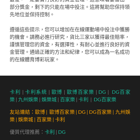
部分獎金，剩下的只能在場中投注。這將幫助您保持領
先地位並保持控制。
遵循這些提示，您可以增加在在線運動場中投注中獲勝
的機會。請務必進行研究，貨比三家以獲得最佳賠率，
謹慎管理您的資金，有選擇性，有耐心並進行良好的資
金管理。通過正確的方法和紀律，您可以成為一名成功
的在線體育博彩玩家。
卡利
|
卡利系統
|
歐博
|
歐博百家樂
|
DG
|
DG百家
樂
|
九州娛樂
|
娛樂城
|
百家樂
|
卡利
|
DG百家樂
友站連結：
歐博
|
歐博百家樂
|
DG
|
DG百家樂
|
九州娛
樂
|
娛樂城
|
百家樂
|
卡利
優質代理推薦：
卡利
|
DG