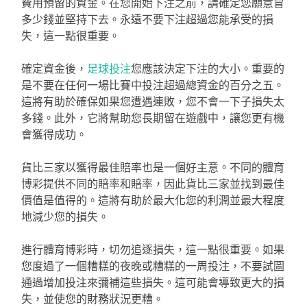
費用預留的資金。在您開始下注之前，請確定您願意冒
多少錢並堅持下去。永遠不要下注超過您能承受的損
失，這一點很重要。
確定資金後，
足球投注
您應該決定下注的大小。重要的
是不要在任何一場比賽中投注超過總資金的百分之五。
這將有助於確保如果您遭遇連敗，您不會一下子損失太
多錢。此外，它將幫助您長期留在遊戲中，讓您更有機
會獲得成功。
貨比三家以獲得最佳賠率也是一個好主意。不同的體育
博彩提供不同的賠率和賠率，因此貨比三家並找到最佳
價值是值得的。這將有助於最大化您的利潤並最大程度
地減少您的損失。
進行體育博彩時，切勿追逐損失，這一點很重要。如果
您度過了一個糟糕的夜晚或糟糕的一周投注，不要試圖
通過增加投注來彌補這些損失。這可能會導致更大的損
失，並使您的財務狀況更糟。