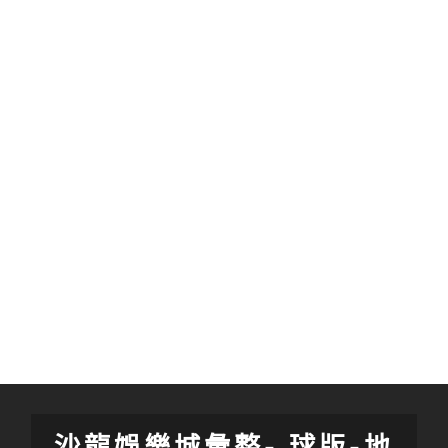
沙龍娛樂城彙整- 球版-地