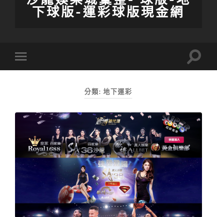
下球版-運彩球版現金網
Toggle
Toggle
search
mobile
field
menu
分類:
地下運彩