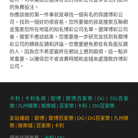
的免費投注。
你應該做的第一件事就是尋找一個有名的保護博彩公
司。找到一個好的很容易。您所要做的就是搜索互聯網
並蒐索您所在地區的知名博彩公司名單。選擇博彩公司
後，搜索不應該結束。您需要進一步研究並找到有關博
彩公司的積極反饋和評論。您需要避免那些有負面反饋
的人，因為您不希望最終在網站上遇到麻煩。這一點非
常重要，以確保您不會浪費時間和金錢來處理欺詐博彩
公司。
卡利
|
卡利系統
|
歐博
|
歐博百家樂
|
DG
|
DG百家
樂
|
九州娛樂
|
娛樂城
|
百家樂
|
卡利
|
DG百家樂
友站連結：
歐博
|
歐博百家樂
|
DG
|
DG百家樂
|
九州娛
樂
|
娛樂城
|
百家樂
|
卡利
優質代理推薦：
卡利
|
DG