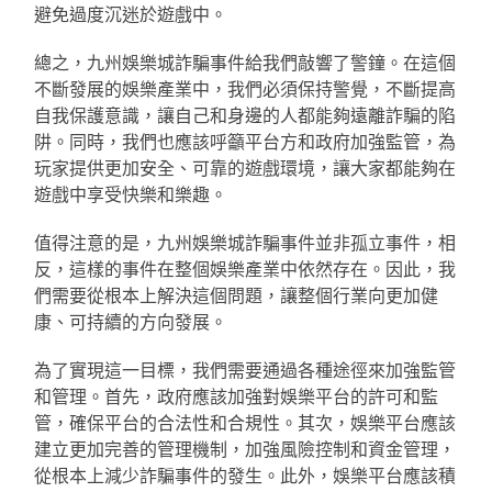
避免過度沉迷於遊戲中。
總之，九州娛樂城詐騙事件給我們敲響了警鐘。在這個
不斷發展的娛樂產業中，我們必須保持警覺，不斷提高
自我保護意識，讓自己和身邊的人都能夠遠離詐騙的陷
阱。同時，我們也應該呼籲平台方和政府加強監管，為
玩家提供更加安全、可靠的遊戲環境，讓大家都能夠在
遊戲中享受快樂和樂趣。
值得注意的是，九州娛樂城詐騙事件並非孤立事件，相
反，這樣的事件在整個娛樂產業中依然存在。因此，我
們需要從根本上解決這個問題，讓整個行業向更加健
康、可持續的方向發展。
為了實現這一目標，我們需要通過各種途徑來加強監管
和管理。首先，政府應該加強對娛樂平台的許可和監
管，確保平台的合法性和合規性。其次，娛樂平台應該
建立更加完善的管理機制，加強風險控制和資金管理，
從根本上減少詐騙事件的發生。此外，娛樂平台應該積