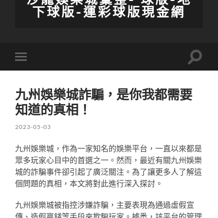
下球版-運彩球版現金網
Toggle
Toggle
search
mobile
field
menu
九州娛樂城詐騙，是你我都需要
知道的真相！
2023-05-03
九州娛樂城，作為一家知名的娛樂平台，一直以來都是
眾多玩家心目中的首選之一。然而，最近有關九州娛樂
城的詐騙事件卻引起了廣泛關注。為了讓更多人了解這
個問題的真相，本文將對此進行深入探討。
九州娛樂城被指控涉嫌詐騙，主要表現為通過虛假宣
傳、造假贏錢等手段來欺騙玩家。據悉，該平台的管理