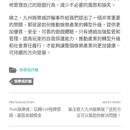
地管理自己的遊戲行為，減少不必要的風險和損失。
總之，九州娛樂城詐騙事件給我們提出了一個非常重要
的問題，那就是如何推動娛樂產業的轉型升級，提供更
加優質、安全、可靠的遊戲體驗。只有通過加強監管和
管理，提高玩家的自我保護能力，推動產業的轉型升級
和社會責任履行，才能夠讓整個娛樂產業向更加健康、
可持續的方向發展。
娛樂城詐騙
娛樂城詐騙
PREVIOUS POST
NEXT POST
THA娛樂城：玩轉539拖牌號
無法登入九州娛樂城？這些方
碼，贏取高額獎金
法可以幫助你解決問題！