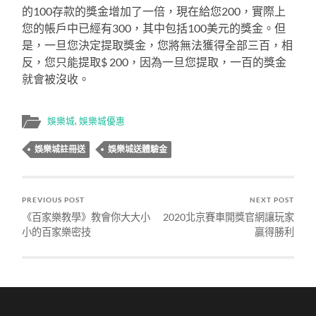
的100存款的獎金增加了一倍，現在給您200，實際上
您的帳戶中已經有300，其中包括100美元的獎金。但
是，一旦您決定提取獎金，您將無法獲得全部三百，相
反，您只能提取$ 200，因為一旦您提取，一百的獎金
就會被沒收。
娛樂城
,
娛樂城優惠
娛樂城註冊送
娛樂城送體驗金
PREVIOUS POST
NEXT POST
《百家樂教學》教會你大大小
2020北京賽車開獎官網讓玩家
小的百家樂密技
贏得勝利