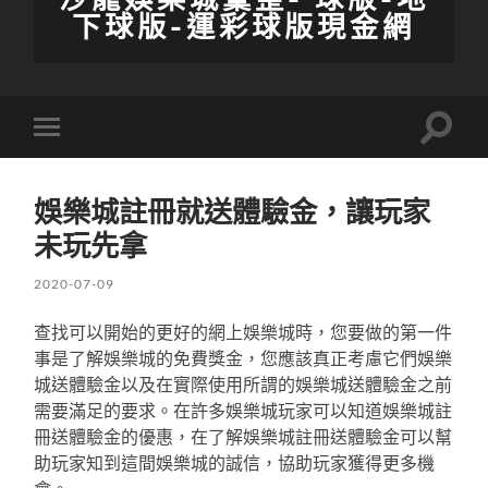
下球版-運彩球版現金網
Toggle
Toggle
search
mobile
field
menu
娛樂城註冊就送體驗金，讓玩家
未玩先拿
2020-07-09
查找可以開始的更好的網上娛樂城時，您要做的第一件
事是了解娛樂城的免費獎金，您應該真正考慮它們娛樂
城送體驗金以及在實際使用所謂的娛樂城送體驗金之前
需要滿足的要求。在許多娛樂城玩家可以知道娛樂城註
冊送體驗金的優惠，在了解娛樂城註冊送體驗金可以幫
助玩家知到這間娛樂城的誠信，協助玩家獲得更多機