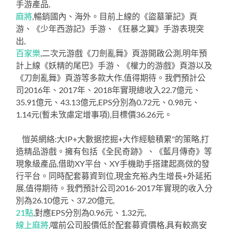
手游產品,
麻將
,暢銷國內、海外。目前上線的《盜墓筆記》頁
游、《少年西游記》手游、《狂暴之翼》手游表現突
出,
百家樂
,二次元游戲《刀劍亂舞》頁游開啟公測,明年預
計上線《妖精的尾巴》手游、《權力的游戲》頁游以及
《刀劍亂舞》頁游等多款大作,值得期待。我們預計公
司2016年、2017年、2018年實現總收入22.7億元、
35.91億元、43.13億元,EPS分別為0.72元、0.98元、
1.14元(暫未攷慮定增事項),目標價36.26元。
愷英網絡:大IP+大數据挖掘+大作經驗積累"的策略,打
造精品游戲。擁有包括《全民奇跡》、《藍月傳奇》等
現象級產品,借助XY平台、XY手機助手搭建起高傚的發
行平台。同時配套募資到位,現金充裕,內生增長+外延拓
展,值得期待。我們預計公司2016-2017年實現的收入分
別為26.10億元、37.20億元,
21點
,對應EPS分別為0.96元、1.32元,
線上麻將
,噹前公司股價低於配套募資價格,具有較高安