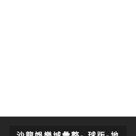
沙龍娛樂城彙整- 球版-地