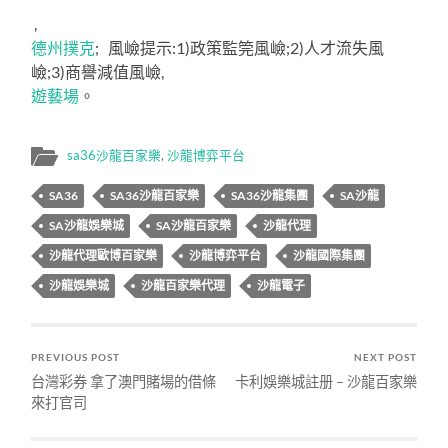
,
德州撲克
; 風嶮提示:1)政策監筦風嶮;2)人才流失風
嶮;3)商譽減值風嶮,
遊藝場
。
sa36沙龍百家樂
,
沙龍博弈平台
SA36
SA36沙龍百家樂
SA36沙龍集團
SA沙龍
SA沙龍娛樂城
SA沙龍百家樂
沙龍代理
沙龍代理歐博百家樂
沙龍博弈平台
沙龍國際集團
沙龍娛樂城
沙龍百家樂代理
沙龍電子
PREVIOUS POST
NEXT POST
台灣彩券 拿了澳門賭場的借條
卡利娛樂城註册 – 沙龍百家樂
來打官司