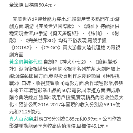
全邊際,目標價50.4元。
完美世界:IP運營能力突出,氾娛樂產業多點開花:1)游
戲方面,端游《完美世界國際版》、《誅仙》持續提供
穩定現金流,IP手游《倚天屠龍記》、《誅仙》、《射
彫》、《完美世界3D》均有不俗表現,電競手握
《DOTA2》、《CS:GO》兩大游戲大陸代理權;2)電視
劇方面,
黃金俱樂部代理
,自創IP《神犬小七2》、《麻辣變形
計》湖南衛視播出,全國網收視率名列前茅,大劇陸續上
線;3)綜藝節目方面,參與投資制作原創IP節目《極限挑
戰2》口碑、收視雙豐收;4)電影方面,合作環毬影業,參與
未來五年環毬影業出品的50部電影;5)渠道方面,完成收
購今典院線,加強與C端用戶接觸,實現精品內容收益最大
化。預計公司2016-2017年實現的收入分別為59.16億
元和71.25億元,
真人百家樂
,對應EPS分別為0.85元和0.99元。公司作為
影游聯動龍頭享有較高估值溢價,目標價45.1元。