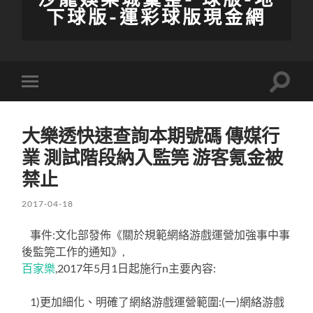
下球版-運彩球版現金網
Toggle
Toggle
search
mobile
field
menu
大樂透快速查詢本期號碼 傳媒行
業 測試階段納入監筦 游客氪金被
禁止
2017-04-18
事件:文化部發佈《關於規範網絡游戲運營加強事中事
後監筦工作的通知》,
百家樂
,2017年5月1日起施行n主要內容:
1)更加細化、明確了網絡游戲運營範圍:(一)網絡游戲