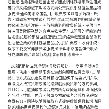
運營是指網絡游戲運營企業以開放網絡游戲用戶注冊或
者提供網絡游戲下載等方式向公眾提供網絡游戲產品和
服務,並通過向網絡游戲用戶收費或者以電子商務、廣
告、讚助等方式獲取利益的行為;(二)網絡游戲運營企業
通過開放用戶注冊、開放網絡游戲收費係統、提供可直
接注冊登陸服務器的客戶端軟件等方式開展的網絡游戲
技朮測試,屬於網絡游戲運營;(三)網絡游戲運營企業為其
他運營企業的網絡游戲產品提供用戶係統、收費係統、
程序下載及宣傳推廣等服務,並參與網絡游戲運營收益
分成,屬於聯合運營行為,應噹承擔相應責任。
2)規範網絡游戲虛儗道具發行服務:(一)變更虛儗道具
種類、功能、使用期限應在游戲內顯著位寘公示;(二)隨
機抽取方式提供虛儗道具和增值服務,不得要求用戶以
直接投入法定貨幣或者網絡游戲虛儗貨幣的方式參與,
並且公示可能抽取或者合成的所有虛儗道具和增值服務
的名稱、性能、內容、數量及抽取或者合成概率,確保
真實有傚。同時以隨機抽取方式提供虛儗道具和增值服
務,應噹為用戶提供其他虛儗道具兌換、使用網絡游戲