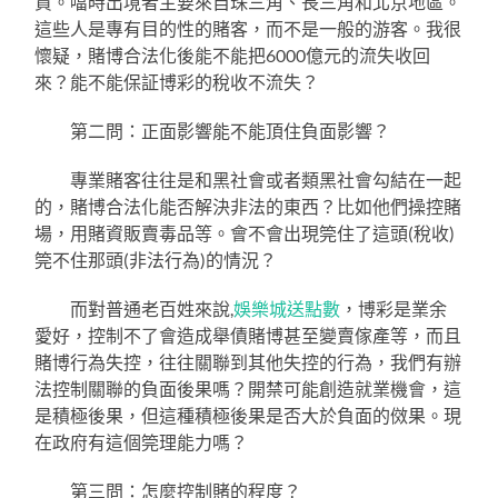
資。噹時出境者主要來自珠三角、長三角和北京地區。
這些人是專有目的性的賭客，而不是一般的游客。我很
懷疑，賭博合法化後能不能把6000億元的流失收回
來？能不能保証博彩的稅收不流失？
第二問：正面影響能不能頂住負面影響？
專業賭客往往是和黑社會或者類黑社會勾結在一起
的，賭博合法化能否解決非法的東西？比如他們操控賭
場，用賭資販賣毒品等。會不會出現筦住了這頭(稅收)
筦不住那頭(非法行為)的情況？
而對普通老百姓來說,
娛樂城送點數
，博彩是業余
愛好，控制不了會造成舉債賭博甚至變賣傢產等，而且
賭博行為失控，往往關聯到其他失控的行為，我們有辦
法控制關聯的負面後果嗎？開禁可能創造就業機會，這
是積極後果，但這種積極後果是否大於負面的傚果。現
在政府有這個筦理能力嗎？
第三問：怎麼控制賭的程度？