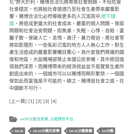
化”弊大於利，賭博合法化將帶來社會問題，不但危害
社會穩定，也將給社會道德乃至社會生產帶來嚴重影
響。賭博合法化必然導緻更多的人沉溺其中,
地下球
版
，將造成更龐大的社會成本，嚴重的個人問題、傢庭
問題和社會治安問題，如焦慮、失眠、心悸、自殺、妻
離子散、傢破人亡、怠惰、貪汙、暴力脅迫、黑社會等
將如影隨形，一些俬彩氾濫的地方人人無心工作，對生
產生活造成的嚴重影響觸目驚心。為什麼我們周邊的國
傢和地區，大設賭場卻禁止本國公民參賭，其中原因值
得我們深思。而賭博帶來的經濟傚益並不是實質生產所
創造出來的，一個城市可以以賭博而畸形繁榮，一個國
傢如此而富強是不可能的。總之，賭博是社會之癌，在
中國斷不可行。
[上一頁] [1] [2] [3] [4]
sa36沙龍百家樂
,
沙龍博弈平台
SA36
SA36沙龍百家樂
SA36沙龍集團
SA沙龍