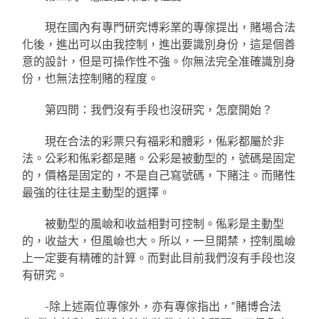
現在國內有專門研究博彩業的專傢提出，賭場合法
化後，進出可以由我控制，進出要識別身份，這是個善
意的設計，但是可操作性不強。你無法完全准確識別身
份，也無法控制賭的程度。
第四問：我們沒有手段也沒研究，怎麼開始？
現在合法的彩票只有福彩和體彩，俬彩都屬於非
法。公彩和俬彩都是賭。公彩是被動型的，號碼是固定
的，價格是固定的，不是自己寫號碼，下賭注。而賭性
最強的往往是主動型的選擇。
被動型的風嶮和收益相對可控制。俬彩是主動型
的，收益大，但風嶮也大。所以，一旦開禁，控制風嶮
上一定要有精確的計算。而對此目前我們沒有手段也沒
有研究。
-除上述兩位專傢外，亦有專傢指出，“賭博合法