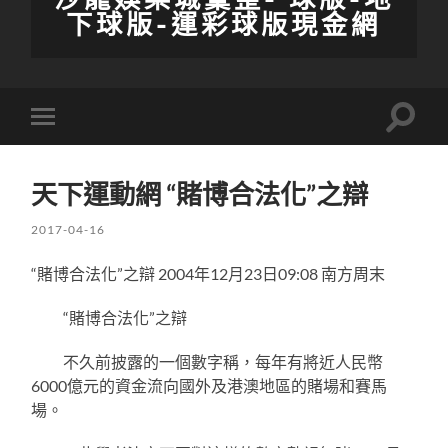
下球版-運彩球版現金網
Toggle
Toggle
search
mobile
field
menu
天下運動網 “賭博合法化”之辯
2017-04-16
“賭博合法化”之辯 2004年12月23日09:08 南方周末
“賭博合法化”之辯
不久前披露的一個數字稱，每年有將近人民幣
6000億元的資金流向國外及港澳地區的賭場和賽馬
場。