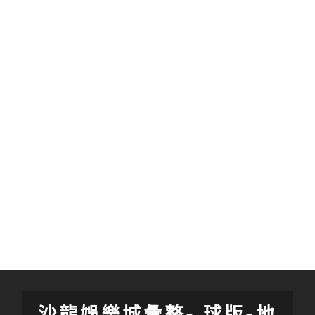
沙龍娛樂城彙整- 球版-地