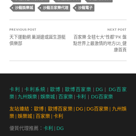
沙龍娛樂城
沙龍百家樂代理
沙龍電子
PREVIOUS POST
NEXT POST
天下運動網 巢湖邊或誕生游艇
百家樂 全毬七大“性都”PK 盤
俱樂部
點世界上最激情的地方(2)_健
康首頁
卡利
|
卡利系統
|
歐博
|
歐博百家樂
|
DG
|
DG百家
樂
|
九州娛樂
|
娛樂城
|
百家樂
|
卡利
|
DG百家樂
友站連結：
歐博
|
歐博百家樂
|
DG
|
DG百家樂
|
九州娛
樂
|
娛樂城
|
百家樂
|
卡利
優質代理推薦：
卡利
|
DG