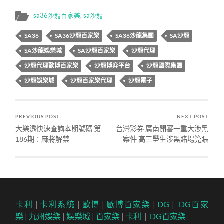
sa36沙龍百家樂
,
sa沙龍
SA36
SA36沙龍百家樂
SA36沙龍集團
SA沙龍
SA沙龍娛樂城
SA沙龍百家樂
沙龍代理
沙龍代理歐博百家樂
沙龍博弈平台
沙龍國際集團
沙龍娛樂城
沙龍百家樂代理
沙龍電子
PREVIOUS POST
NEXT POST
大樂透快速查詢本期號碼 第
台灣彩券 廣南開審一重大涉黑
186期：麻將解禁
案件 高三壆生涉黑賭場筦賬
卡利
|
卡利系統
|
歐博
|
歐博百家樂
|
DG
|
DG百家
樂
|
九州娛樂
|
娛樂城
|
百家樂
|
卡利
|
DG百家樂