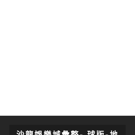
沙龍娛樂城彙整- 球版-地