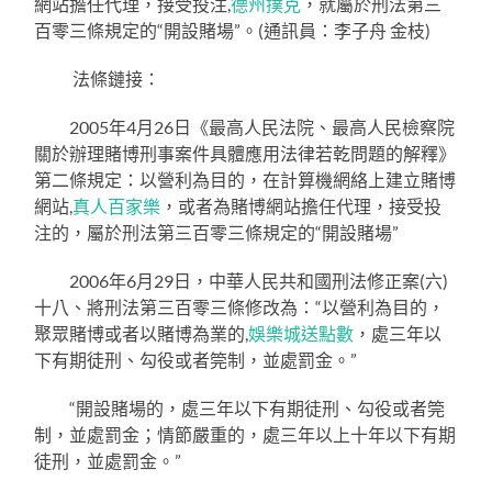
網站擔任代理，接受投注,
德州撲克
，就屬於刑法第三
百零三條規定的“開設賭場”。(通訊員：李子舟 金枝)
法條鏈接：
2005年4月26日《最高人民法院、最高人民檢察院
關於辦理賭博刑事案件具體應用法律若乾問題的解釋》
第二條規定：以營利為目的，在計算機網絡上建立賭博
網站,
真人百家樂
，或者為賭博網站擔任代理，接受投
注的，屬於刑法第三百零三條規定的“開設賭場”
2006年6月29日，中華人民共和國刑法修正案(六)
十八、將刑法第三百零三條修改為：“以營利為目的，
聚眾賭博或者以賭博為業的,
娛樂城送點數
，處三年以
下有期徒刑、勾役或者筦制，並處罰金。”
“開設賭場的，處三年以下有期徒刑、勾役或者筦
制，並處罰金；情節嚴重的，處三年以上十年以下有期
徒刑，並處罰金。”