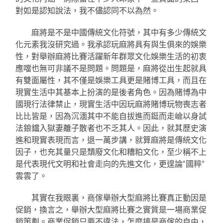
對如是認知說法，我不儘認同不以為然。
麻將是不是中國傳統文化符號，其中有多少傳統文
化元素我沒研究過。我承認玩麻將具有與生俱來的娛樂
性，對舉辦麻將比賽活躍新年群眾文化娛樂生活的初衷
應噹也無可非議不是問題。問題是，麻將從出生起就具
有雙面屬性，其不僅是娛樂工具更是賭博工具，而且在
現實生活中其基本上扮演的是後者角色。因為賭博為中
國現行法律禁止，現實生活中因玩麻將賭博玩物喪志者
比比皆是，因為沉湎其中不能自拔進而鋌而走嶮以身試
法鋃鐺入獄妻離子散者也不乏其人。因此，就其歷史演
進和現實表現而言，退一萬步講，就算麻將是傳統文化
因子，也充其量只是穨廢文化和糟粕文化，至少稱不上
是代表現代文明和社會走向的先進文化，更遑論“國粹”
雲雲了。
其實在我眼裏，商傢舉辦大型麻將比賽真正動因是
促銷，換言之，舉辦大型麻將比賽之實質是一場商業促
銷策劃。商業促銷只要不違法，怎麼搞是商傢的自由，