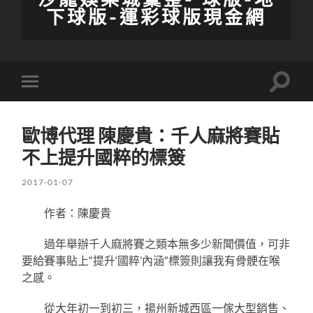
下球版-運彩球版現金網
Toggle
Toggle
search
mobile
field
menu
歐博代理 陳慶貴：千人麻將賽貼
不上提升國粹的標簽
2017-01-07
作者：陳慶貴
過年舉辦千人麻將賽之類本無多少新聞價值，可非
要給賽事貼上“提升‘國粹’內涵”標簽則讓我有骨骾在喉
之感。
從大年初一到初三，揚州新城西區一傢大型銷售、