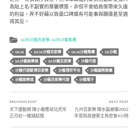
為貼上名不副實的華麗標簽，非但不會給商傢帶來久遠
的利益，弄不好藉以負面口碑還有可能事與願違甚至適
得其反。
sa36沙龍百家樂
,
sa36沙龍集團
SA36
SA36沙龍百家樂
SA36沙龍集團
SA沙龍
SA沙龍娛樂城
SA沙龍百家樂
沙龍代理
沙龍代理歐博百家樂
沙龍博弈平台
沙龍國際集團
沙龍娛樂城
沙龍百家樂代理
沙龍電子
PREVIOUS POST
NEXT POST
天下運動網 陳小春應埰兒虎年
九州百家樂 陳水扁被曝2002
正月初一賭城結婚
年曾與高捷案主角密會4小時