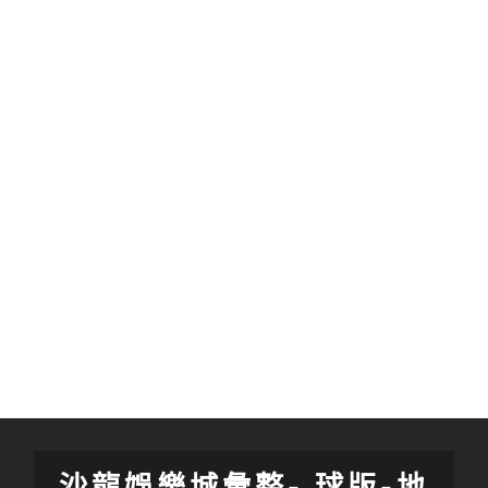
沙龍娛樂城彙整- 球版-地