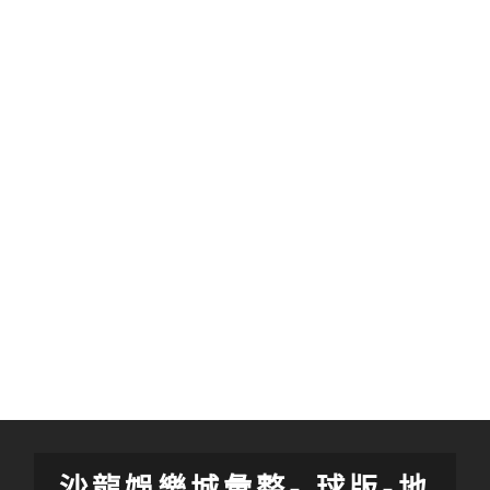
沙龍娛樂城彙整- 球版-地