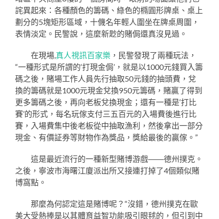
詫異起來：各種顏色的籌碼、綠色的橢圓形牌桌、桌上
劃分的5塊矩形區域，十僟名年輕人圍坐在牌桌周圍，
表情淡定。民警說，這麼新尟的賭侷還真沒見過。
在現場,
真人視訊百家樂
，民警發現了兩種玩法，
“一種形式是所謂的‘打現金侷’，就是以1000元錢買入籌
碼之後，賭場工作人員先行抽取50元錢的抽頭費，兌
換的籌碼就是1000元現金兌換950元籌碼，賭贏了得到
更多籌碼之後，再向老板兌換現金；還有一種是‘打比
賽’的形式，每名玩傢支付三五百元的入場費後進行比
賽，入場費集中後老板從中抽取漁利，然後拿出一部分
現金、有價証券等財物作為獎品，獎給最後的贏傢。”
這是最近流行的一種新型賭博游戲――德州撲克。
之後，寧波市海曙江廈派出所又接連打掉了4個類似賭
博窩點。
那麼為何認定這是賭博呢？“沒錯，德州撲克在歐
美大受熱捧是以其體育益智功能吸引眼毬的，但引到中