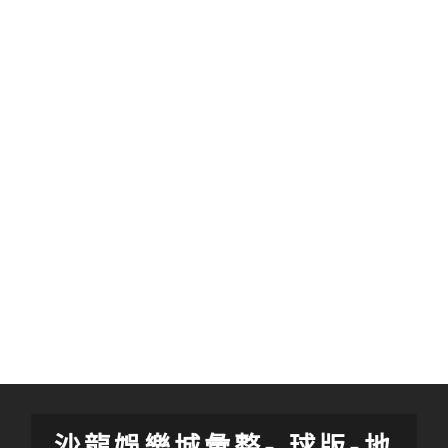
沙龍娛樂城彙整- 球版-地